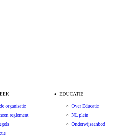
HEEK
EDUCATIE
de organisatie
Over Educatie
een reglement
NL plein
egels
Onderwijsaanbod
tie