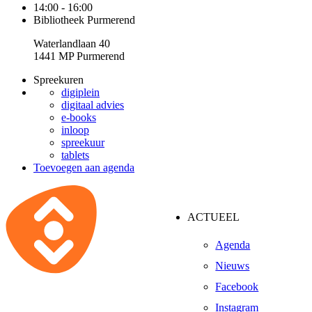
14:00 - 16:00
Bibliotheek Purmerend
Waterlandlaan 40
1441 MP Purmerend
Spreekuren
digiplein
digitaal advies
e-books
inloop
spreekuur
tablets
Toevoegen aan agenda
ACTUEEL
Agenda
Nieuws
Facebook
Instagram