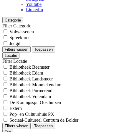
Youtube
LinkedIn
Categorie
Filter Categorie
Volwassenen
Spreekuren
Jeugd
Filters wissen
Toepassen
Locatie
Filter Locatie
Bibliotheek Beemster
Bibliotheek Edam
Bibliotheek Landsmeer
Bibliotheek Monnickendam
Bibliotheek Purmerend
Bibliotheek Volendam
De Koningsspil Oosthuizen
Extern
Pop- en Cultuurhuis PX
Sociaal-Cultureel Centrum de Bolder
Filters wissen
Toepassen