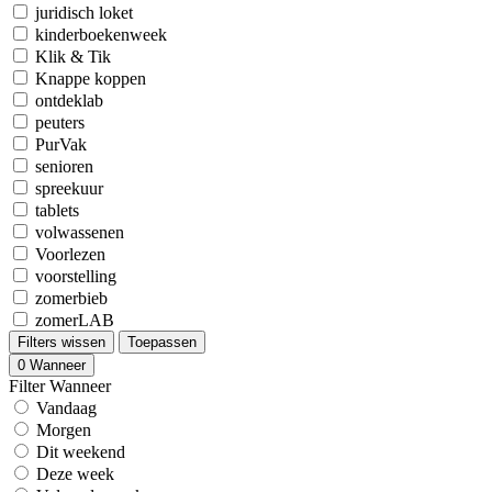
juridisch loket
kinderboekenweek
Klik & Tik
Knappe koppen
ontdeklab
peuters
PurVak
senioren
spreekuur
tablets
volwassenen
Voorlezen
voorstelling
zomerbieb
zomerLAB
Filters wissen
Toepassen
0
Wanneer
Filter Wanneer
Vandaag
Morgen
Dit weekend
Deze week