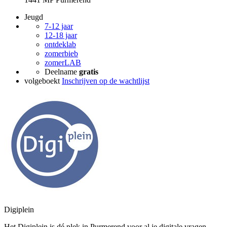
Jeugd
7-12 jaar
12-18 jaar
ontdeklab
zomerbieb
zomerLAB
Deelname
gratis
volgeboekt
Inschrijven op de wachtlijst
Digiplein
Het Digiplein is dé plek in Purmerend voor al je digitale vragen.